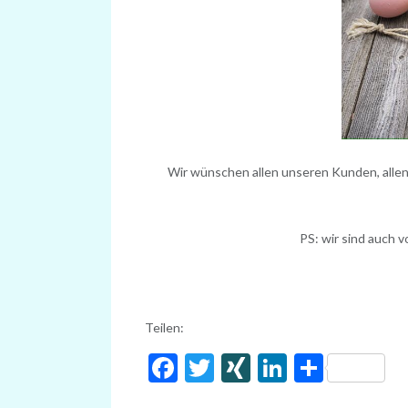
Wir wünschen allen unseren Kunden, allen
PS: wir sind auch v
Teilen:
Facebook
Twitter
XING
LinkedIn
Share