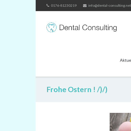
Skip
0176-81230219
info@dental-consulting.net
to
content
Aktue
Frohe Ostern ! /)/)