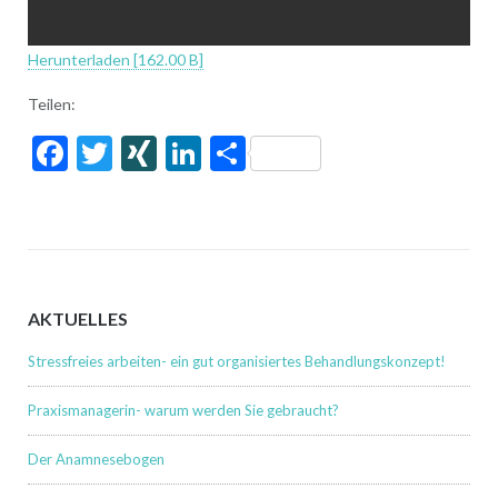
Herunterladen [162.00 B]
Teilen:
Facebook
Twitter
XING
LinkedIn
Share
AKTUELLES
Stressfreies arbeiten- ein gut organisiertes Behandlungskonzept!
Praxismanagerin- warum werden Sie gebraucht?
Der Anamnesebogen