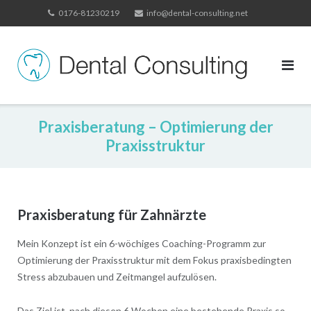
Skip
0176-81230219
info@dental-consulting.net
to
content
Praxisberatung – Optimierung der
Praxisstruktur
Praxisberatung für Zahnärzte
Mein Konzept ist ein 6-wöchiges Coaching-Programm zur
Optimierung der Praxisstruktur mit dem Fokus praxisbedingten
Stress abzubauen und Zeitmangel aufzulösen.
Das Ziel ist, nach diesen 6 Wochen eine bestehende Praxis so