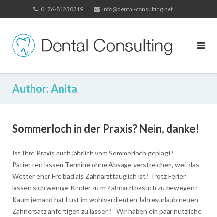
Skip
0176-81230219
info@dental-consulting.net
to
content
Author:
Anita
Sommerloch in der Praxis? Nein, danke!
Ist Ihre Praxis auch jährlich vom Sommerloch geplagt?
Patienten lassen Termine ohne Absage verstreichen, weil das
Wetter eher Freibad als Zahnarzttauglich ist? Trotz Ferien
lassen sich wenige Kinder zu m Zahnarztbesuch zu bewegen?
Kaum jemand hat Lust im wohlverdienten Jahresurlaub neuen
Zahnersatz anfertigen zu lassen? Wir haben ein paar nützliche