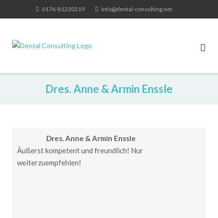
Skip
0176-81230219
info@dental-consulting.net
to
content
Dres. Anne & Armin Enssle
Dres. Anne & Armin Enssle
Äußerst kompetent und freundlich! Nur
weiterzuempfehlen!