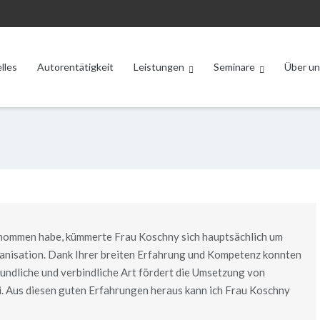
lles
Autorentätigkeit
Leistungen
Seminare
Über un
rnommen habe, kümmerte Frau Koschny sich hauptsächlich um
nisation. Dank Ihrer breiten Erfahrung und Kompetenz konnten
eundliche und verbindliche Art fördert die Umsetzung von
. Aus diesen guten Erfahrungen heraus kann ich Frau Koschny