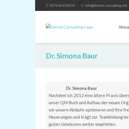
Skip
0176-81230219
info@dental-consulting.net
to
content
Aktue
Dr. Simona Baur
Dr. Simona Baur
Nachdem ich 2012 eine ältere Praxis übe
unser QM Buch und Aufbau der neuen Orga
wir unsere Abläufe optimieren und Ihre fr
Neuerungen und trägt zur Teambildung bei
guten Gewissens weiter empfehlen.