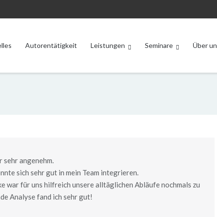
lles
Autorentätigkeit
Leistungen
Seminare
Über un
r sehr angenehm.
onnte sich sehr gut in mein Team integrieren.
e war für uns hilfreich unsere alltäglichen Abläufe nochmals zu
de Analyse fand ich sehr gut!