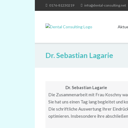
Skip
0176-81230219
info@dental-consulting.net
to
content
Aktue
Dr. Sebastian Lagarie
Dr. Sebastian Lagarie
Die Zusammenarbeit mit Frau Koschny wa
Sie hat uns einen Tag lang begleitet und k
Die schriftliche Auswertung Ihrer Eindrück
optimieren. Insbesondere ihre abschließen