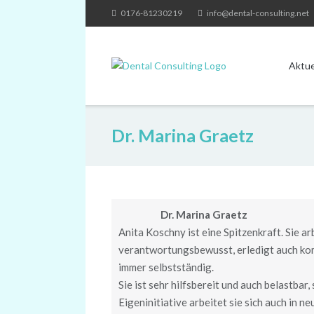
Skip
0176-81230219
info@dental-consulting.net
to
content
Aktue
Dr. Marina Graetz
Dr. Marina Graetz
Anita Koschny ist eine Spitzenkraft. Sie ar
verantwortungsbewusst, erledigt auch ko
immer selbstständig.
Sie ist sehr hilfsbereit und auch belastbar,
Eigeninitiative arbeitet sie sich auch in 