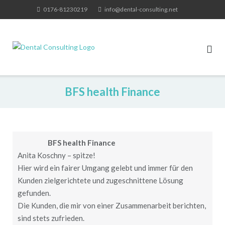
Skip
0176-81230219
info@dental-consulting.net
to
content
BFS health Finance
BFS health Finance
Anita Koschny – spitze!
Hier wird ein fairer Umgang gelebt und immer für den
Kunden zielgerichtete und zugeschnittene Lösung
gefunden.
Die Kunden, die mir von einer Zusammenarbeit berichten,
sind stets zufrieden.