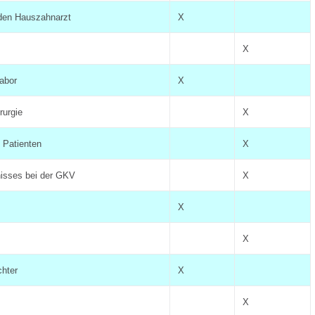
 den Hauszahnarzt
X
X
abor
X
rurgie
X
 Patienten
X
nisses bei der GKV
X
X
X
hter
X
X