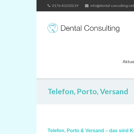
Skip
0176-81230219
info@dental-consulting.net
to
content
Aktue
Telefon, Porto, Versand
Telefon, Porto & Versand – das sind 