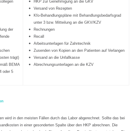
kollegen
HKP zur Genehmigung an die GKV
Versand von Rezepten
Kfo-Behandlungspläne mit Behandlungsbedarfsgrad
unter 3 bzw. Mitteilung an die GKV/KZV
lung der
Rechnungen
lfende
Recall
Arbeitsunterlagen für Zahntechnik
ischen
Zusenden von Kopien an den Patienten auf Verlangen
osten trägt)
Versand an die Unfallkasse
gemäß BEMA
Abrechnungsunterlagen an die KZV
4 oder 5
en
n wird in den meisten Fällen durch das Labor abgerechnet. Sollte das bei
ersandkosten in einer gesonderten Spalte über den HKP abrechnen. Die