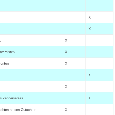
X
X
E
X
nternisten
X
ienten
X
X
X
es Zahnersatzes
X
achten an den Gutachter
X