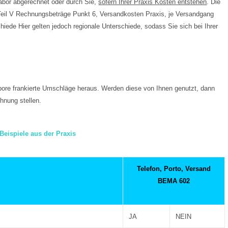
abor abgerechnet oder durch Sie,
sofern Ihrer Praxis Kosten entstehen
. Die
eil V Rechnungsbeträge Punkt 6, Versandkosten Praxis, je Versandgang
chiede Hier gelten jedoch regionale Unterschiede, sodass Sie sich bei Ihrer
bore frankierte Umschläge heraus. Werden diese von Ihnen genutzt, dann
hnung stellen.
Beispiele aus der Praxis
Telefon, Porto, Versand
BEMA 602
JA
NEIN