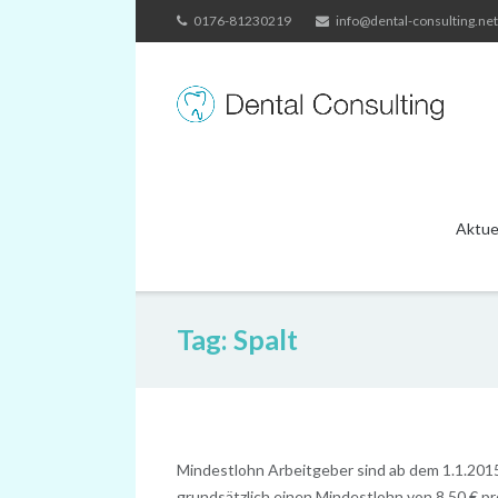
Skip
0176-81230219
info@dental-consulting.net
to
content
Aktue
Tag:
Spalt
Mindestlohn Arbeitgeber sind ab dem 1.1.201
grundsätzlich einen Mindestlohn von 8,50 € pr