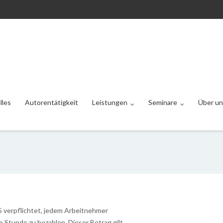
lles
Autorentätigkeit
Leistungen
Seminare
Über un
5 verpflichtet, jedem Arbeitnehmer
o Stunde zu bezahlen. Dieser Betrag gilt