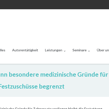
lles
Autorentätigkeit
Leistungen
Seminare
Über un
enn besondere medizinische Gründe für
f Festzuschüsse begrenzt
zinische Gründe für Zahnersatz vorliegen bleibt die Erstattung