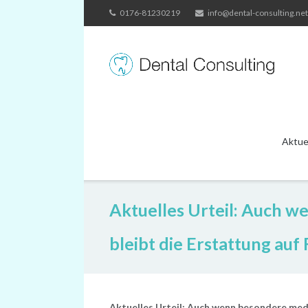
Skip
0176-81230219
info@dental-consulting.net
to
content
Aktue
Aktuelles Urteil: Auch w
bleibt die Erstattung au
Aktuelles Urteil: Auch wenn besondere medi