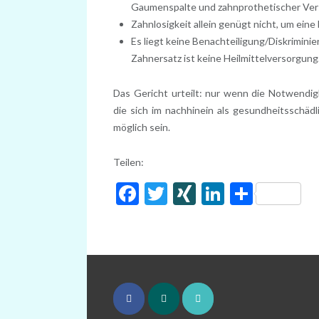
Gaumenspalte und zahnprothetischer Vers
Zahnlosigkeit allein genügt nicht, um ein
Es liegt keine Benachteiligung/Diskrimini
Zahnersatz ist keine Heilmittelversorgung
Das Gericht urteilt: nur wenn die Notwendig
die sich im nachhinein als gesundheitsschädl
möglich sein.
Teilen:
Facebook
Twitter
XING
LinkedIn
Share